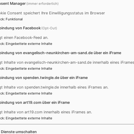
Roth (1847 - 1926) „Lobe den Herren, den mächtigen König“
sent Manager
(immer erforderlich)
kie Consent speichert Ihre Einwilligungsstatus im Browser
ner (1891 – 1971) „Lobe den Herren, den mächtigen König“
ck
:
Funktional
bindung von Facebook
(Opt-Out)
gt einen Facebook-Feed an.
ck
:
Eingebettete externe Inhalte
bindung von evangelisch-neunkirchen-am-sand.de über ein iFrame
Orgelbaufirma Steinmeyer aus Oettingen; wurde gebraucht 
gt Inhalte von evangelisch-neunkirchen-am-sand.de innerhalb eines iFrames
ck
:
Eingebettete externe Inhalte
echanische Schleiflade
bindung von spenden.twingle.de über ein iFrame
 Orgelprospekt
gt Inhalte von spenden.twingle.de innerhalb eines iFrames an.
ck
:
Eingebettete externe Inhalte
ng durch Orgelbau Deininger+Renner aus Oettingen
bindung von art19.com über ein iFrame
gt Inhalte von art19.com innerhalb eines iFrames an.
ck
:
Eingebettete externe Inhalte
): Gedackt 8´; Prinzipal 4´; Flöte 4´; Oktave 2´; Mixtur 3-fa
e Dienste umschalten
arallelpedal