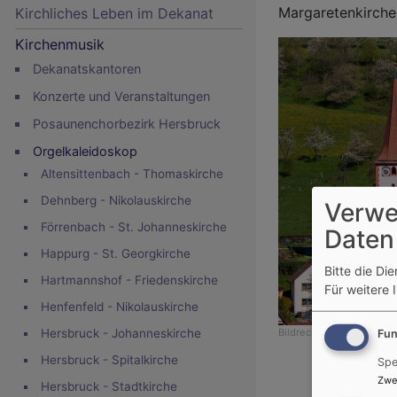
Margaretenkirch
Kirchliches Leben im Dekanat
Kirchenmusik
Dekanatskantoren
Konzerte und Veranstaltungen
Posaunenchorbezirk Hersbruck
Orgelkaleidoskop
Altensittenbach - Thomaskirche
Dehnberg - Nikolauskirche
Verwe
Förrenbach - St. Johanneskirche
Daten
Happurg - St. Georgkirche
Bitte die Di
Hartmannshof - Friedenskirche
Für weitere 
Henfenfeld - Nikolauskirche
Hersbruck - Johanneskirche
Bildrechte
Thomas Geige
Fun
Hersbruck - Spitalkirche
Spe
Zwe
Hersbruck - Stadtkirche