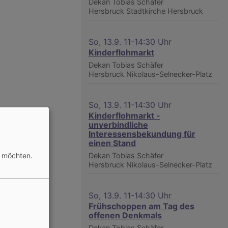
Dekan Tobias Schäfer
Hersbruck
Stadtkirche Hersbruck
So, 13.9. 11-14:30 Uhr
Kinderflohmarkt
Dekan Tobias Schäfer
Hersbruck
Nikolaus-Selnecker-Platz
So, 13.9. 11-14:30 Uhr
Kinderflohmarkt -
unverbindliche
Interessensbekundung für
einen Stand
n möchten.
Dekan Tobias Schäfer
Hersbruck
Nikolaus-Selnecker-Platz
So, 13.9. 11-14:30 Uhr
Frühschoppen am Tag des
offenen Denkmals
Dekan Tobias Schäfer