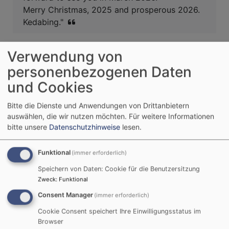
Merry Christmas, 2025 and prosperous 2026.
Kedabing."
Hier die Deutsche Übersetzung:
Verwendung von
personenbezogenen Daten
"Frohe Weihnachten an Euch, Eure Familien
und Cookies
und alle Freunde in Hersbruck!
Christen in
aller Welt bereiten sich darauf vor, inmitten der
Bitte die Dienste und Anwendungen von Drittanbietern
Rufe von Frauen, Mädchen, Kindern und
auswählen, die wir nutzen möchten.
Für weitere Informationen
Menschen nach Frieden, Gerechtigkeit und
bitte unsere
Datenschutzhinweise
lesen.
Gleichheit „Stille Nacht“ zu singen.
Menschen
in unseren abgelegenen und isolierten
Funktional
(immer erforderlich)
Gebieten sehnen sich nach einer guten
Speichern von Daten: Cookie für die Benutzersitzung
Infrastruktur, zuverlässigen Transportdiensten
Zweck
:
Funktional
und angemessener Gesundheitsversorgung.
Consent Manager
Angesichts von Menschen, die an heilbaren
(immer erforderlich)
Krankheiten sterben, Stammeskriegen und
Cookie Consent speichert Ihre Einwilligungsstatus im
Naturkatastrophen, die unser Dasein als
Browser