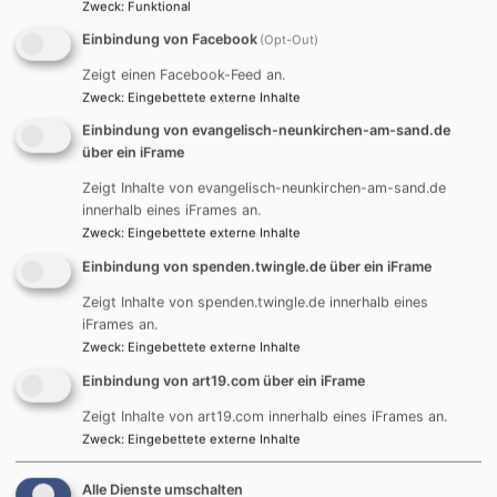
Christen bedrohen, stellt sich die Frage: Was
Zweck
:
Funktional
bedeutet unser Glaube heute, wenn wir „Stille
Einbindung von Facebook
(Opt-Out)
Nacht, Heilige Nacht“ singen?
Lukas 2
Zeigt einen Facebook-Feed an.
erinnert uns daran, über die empfangene
Zweck
:
Eingebettete externe Inhalte
Botschaft nachzudenken. Gott hat es möglich
Einbindung von evangelisch-neunkirchen-am-sand.de
gemacht, dass irdische Sünder ihm zum ersten
über ein iFrame
Mal begegnen können. Hosiannah wurde
Zeigt Inhalte von evangelisch-neunkirchen-am-sand.de
gesungen und der Friede auf Erden verkündet.
innerhalb eines iFrames an.
Heute zerstören menschliches Ego und Gier
Zweck
:
Eingebettete externe Inhalte
den wahren Sinn des Friedens.
Wir müssen in
Einbindung von spenden.twingle.de über ein iFrame
unserer Verbundenheit stark sein und
gemeinsam für eine bessere Zukunft und eine
Zeigt Inhalte von spenden.twingle.de innerhalb eines
iFrames an.
bessere kommende Generation beten.
Zweck
:
Eingebettete externe Inhalte
Herzliche Grüße an alle. Wir freuen uns darauf,
Euch im März 2026 zu sehen.
Einbindung von art19.com über ein iFrame
Frohe Weihnachten 2025 und ein erfolgreiches
Zeigt Inhalte von art19.com innerhalb eines iFrames an.
Jahr 2026!
Kedabing."
Zweck
:
Eingebettete externe Inhalte
Bischof Lucas wird am
Sonntag, 15. März, 10:00
Alle Dienste umschalten