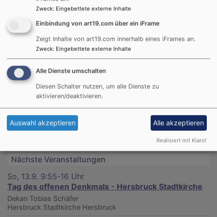
Das Dekanat Fürth ist in drei Regionen aufgeteilt.
Zweck
:
Eingebettete externe Inhalte
Die Region Nord hat ihr Zentrum und den
Einbindung von art19.com über ein iFrame
Dekanatssitz in Langenzenn. Zur Region gehören 10
Zeigt Inhalte von art19.com innerhalb eines iFrames an.
Kirchengemeinden in vier Pfarreien mit etwa 16.600
Zweck
:
Eingebettete externe Inhalte
Gemeindegliedern. Kathrin Klinger tritt die
Nachfolge von Dekan Friedrich Schuster an, der im
Alle Dienste umschalten
April in den Ruhestand gehen wird.
Diesen Schalter nutzen, um alle Dienste zu
aktivieren/deaktivieren.
Auswahl akzeptieren
Alle akzeptieren
Realisiert mit Klaro!
Nächste Veranstaltungen
So, 13.9. 9:55-16 Uhr
Tag des offenen Denkmals - Hersbruck Stadtkirche
Dekan Tobias Schäfer
Hersbruck
Stadtkirche Hersbruck