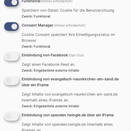
Funktional
(immer erforderlich)
Regionalbischöfin Elisabeth Hann von Weyhern freut
Speichern von Daten: Cookie für die Benutzersitzung
sich,
„dass wir mit Pfarrerin Klinger eine so
Zweck
:
Funktional
erfahrene und kompetente Leitungsperson und
Consent Manager
(immer erforderlich)
einladende Theologin mit sehr viel Gemeinde- und
Cookie Consent speichert Ihre Einwilligungsstatus im
Teamerfahrung gewinnen konnten.“
Browser
Zweck
:
Funktional
Kathrin Klinger ist in Mittelfranken aufgewachsen.
Einbindung von Facebook
(Opt-Out)
Nach dem Theologiestudium in Neuendettelsau,
Wien und Hamburg und dem anschließenden
Zeigt einen Facebook-Feed an.
Zweck
:
Eingebettete externe Inhalte
Vikariat in Gemünda (DB Michelau), war sie Pfarrerin
in Untersteinach und stellvertretende Dekanin im
Einbindung von evangelisch-neunkirchen-am-sand.de
über ein iFrame
Dekanat Kulmbach. Von dort wechselte sie 2016 als
Pfarrerin nach Henfenfeld im Dekanat Hersbruck,
Zeigt Inhalte von evangelisch-neunkirchen-am-sand.de
wo sie neben der Schulbeauftragung ebenfalls bald
innerhalb eines iFrames an.
zur stellvertretenden Dekanin ernannt wurde. In
Zweck
:
Eingebettete externe Inhalte
beiden Dekanaten war sie außerdem für
Einbindung von spenden.twingle.de über ein iFrame
Ökumenefragen zuständig.
Zeigt Inhalte von spenden.twingle.de innerhalb eines
iFrames an.