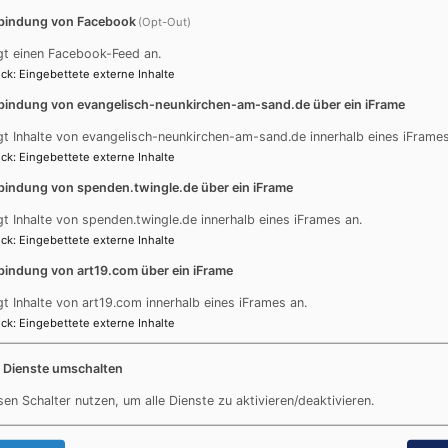
ben und Gemeinsamkeiten entdecken.
bindung von Facebook
(Opt-Out)
gt einen Facebook-Feed an.
ist für Sie kostenlos.
ck
:
Eingebettete externe Inhalte
er eine Spende.
bindung von evangelisch-neunkirchen-am-sand.de über ein iFrame
„Sprechen & Zuhören" im Johannis-Saal, Lauf, 19:00 - 21:00
gt Inhalte von evangelisch-neunkirchen-am-sand.de innerhalb eines iFrames
6.10.26 - Di 03.11.26 - Di 01.12.26
ck
:
Eingebettete externe Inhalte
bindung von spenden.twingle.de über ein iFrame
gt Inhalte von spenden.twingle.de innerhalb eines iFrames an.
ck
:
Eingebettete externe Inhalte
bindung von art19.com über ein iFrame
gt Inhalte von art19.com innerhalb eines iFrames an.
ck
:
Eingebettete externe Inhalte
e Dienste umschalten
sen Schalter nutzen, um alle Dienste zu aktivieren/deaktivieren.