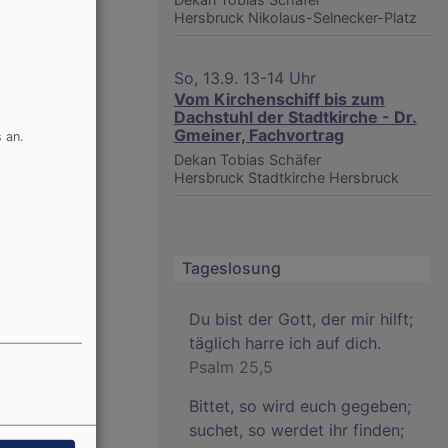
Hersbruck
Nikolaus-Selnecker-Platz
So, 13.9. 13-14 Uhr
Vom Kirchenschiff bis zum
Dachstuhl der Stadtkirche - Dr.
 Uhr:
Gmeiner, Fachvortrag
 an.
Dekan Tobias Schäfer
Hersbruck
Stadtkirche Hersbruck
Tageslosung
Du bist der Gott, der mir hilft;
täglich harre ich auf dich.
Psalm 25,5
Bittet, so wird euch gegeben;
suchet, so werdet ihr finden;