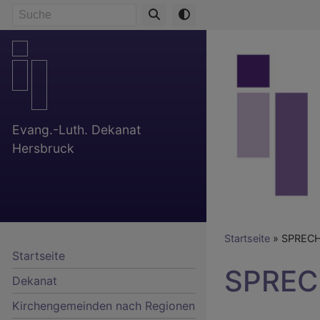
Direkt
Suche
zum
Inhalt
Evang.-Luth. Dekanat
Hersbruck
Breadcr
Startseite
SPRECH
Startseite
SPREC
Dekanat
Kirchengemeinden nach Regionen