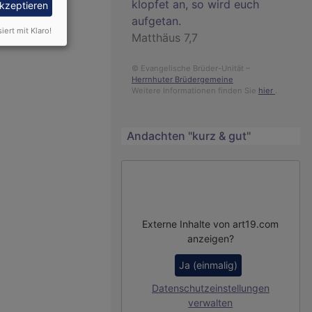
klopfet an, so wird euch
akzeptieren
aufgetan.
siert mit Klaro!
Matthäus 7,7
© Evangelische Brüder-Unität –
Herrnhuter Brüdergemeine
Weitere Informationen finden Sie
hier
.
Andachten "kurz & gut"
Externe Inhalte von art19.com
anzeigen?
Ja (einmalig)
Datenschutzeinstellungen
verwalten