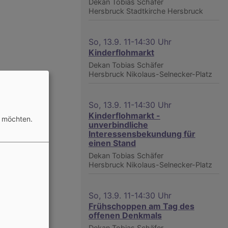
Dekan Tobias Schäfer
Hersbruck
Stadtkirche Hersbruck
So, 13.9. 11-14:30 Uhr
Kinderflohmarkt
Dekan Tobias Schäfer
Hersbruck
Nikolaus-Selnecker-Platz
So, 13.9. 11-14:30 Uhr
Kinderflohmarkt -
n möchten.
unverbindliche
Interessensbekundung für
einen Stand
Dekan Tobias Schäfer
Hersbruck
Nikolaus-Selnecker-Platz
So, 13.9. 11-14:30 Uhr
Frühschoppen am Tag des
offenen Denkmals
Dekan Tobias Schäfer