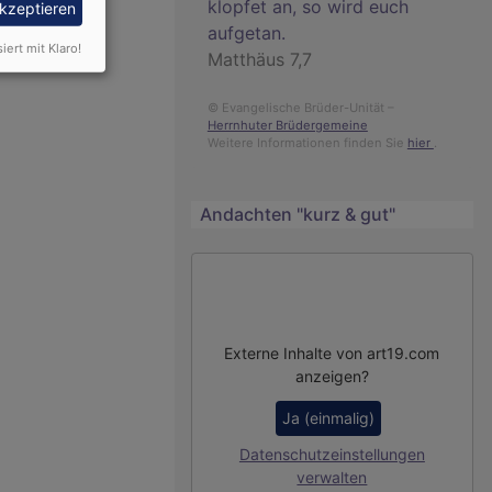
klopfet an, so wird euch
akzeptieren
aufgetan.
siert mit Klaro!
Matthäus 7,7
© Evangelische Brüder-Unität –
Herrnhuter Brüdergemeine
Weitere Informationen finden Sie
hier
.
Andachten "kurz & gut"
Externe Inhalte von art19.com
anzeigen?
Ja (einmalig)
Datenschutzeinstellungen
verwalten