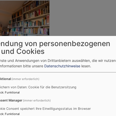
ndung von personenbezogenen
 und Cookies
r
enste und Anwendungen von Drittanbietern auswählen, die wir nutze
anat Hersbruck
Informationen bitte unsere
Datenschutzhinweise
lesen.
ische Medienstelle
ktional
(immer erforderlich)
er-Platz 4
ichern von Daten: Cookie für die Benutzersitzung
ck
:
Funktional
sent Manager
(immer erforderlich)
kie Consent speichert Ihre Einwilligungsstatus im Browser
 91224 Pommelsbrunn
ck
:
Funktional