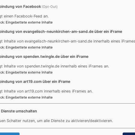
.hersbruck (at) elkb.de
bindung von Facebook
(Opt-Out)
gt einen Facebook-Feed an.
ck
:
Eingebettete externe Inhalte
r Religionspädagogischen Medienstelle
bindung von evangelisch-neunkirchen-am-sand.de über ein iFrame
gt Inhalte von evangelisch-neunkirchen-am-sand.de innerhalb eines iFrames
Religion und suchen neue Materialien?
ck
:
Eingebettete externe Inhalte
ndergottesdienstteam und suchen neue Ideen?
bindung von spenden.twingle.de über ein iFrame
en KiTas einen Themenkreis zum Kirchenjahr und wollen ein
gt Inhalte von spenden.twingle.de innerhalb eines iFrames an.
n Abend für Ihren Hauskreis vor und wollen ein Thema beso
ck
:
Eingebettete externe Inhalte
bindung von art19.com über ein iFrame
agogische Medienstelle möchte Sie dabei unterstützen.
gt Inhalte von art19.com innerhalb eines iFrames an.
ck
:
Eingebettete externe Inhalte
mit einem
eOPAC-Katalog
.
ist zwar noch nicht möglich, aber wir arbeiten daran.
e Dienste umschalten
sen Schalter nutzen, um alle Dienste zu aktivieren/deaktivieren.
nnen Sie jetzt schon bequem von zu Hause Stöbern.
/dekanatsmedienstelle-hersbruck/