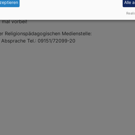
zeptieren
Alle 
Reali
ch weiterhin am neuen Ort in Eschenbach 409.
 mal vorbei!
er Religionspädagogischen Medienstelle:
l. Absprache Tel.: 09151/72099-20