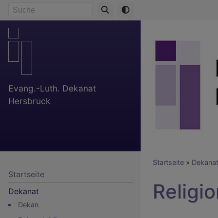
Direkt
Suche
zum
Inhalt
Evang.-Luth. Dekanat
Hersbruck
Breadcr
Startseite
Dekana
Startseite
Religi
Dekanat
Dekan