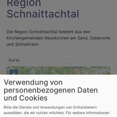
Region
Schnaittachtal
Die Region Schnaittachtal besteht aus den
Kirchengemeinden Neunkirchen am Sand, Osternohe
und Schnaittach
Karte
+
Verwendung von
−
personenbezogenen Daten
und Cookies
Bitte die Dienste und Anwendungen von Drittanbietern
auswählen, die wir nutzen möchten.
Für weitere Informationen