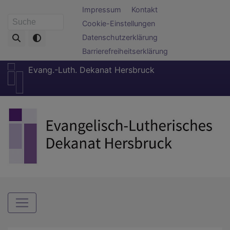
Direkt
Fußbereichsmenü
Impressum
Kontakt
zum
Cookie-Einstellungen
Suche
Inhalt
Datenschutzerklärung
Barrierefreiheitserklärung
Evang.-Luth. Dekanat Hersbruck
Hauptnavigation