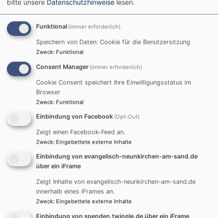
bitte unsere
Datenschutzhinweise
lesen.
Funktional
(immer erforderlich)
Speichern von Daten: Cookie für die Benutzersitzung
Zweck
:
Funktional
Consent Manager
(immer erforderlich)
Cookie Consent speichert Ihre Einwilligungsstatus im
Browser
Zweck
:
Funktional
Einbindung von Facebook
(Opt-Out)
Zeigt einen Facebook-Feed an.
Zweck
:
Eingebettete externe Inhalte
Einbindung von evangelisch-neunkirchen-am-sand.de
über ein iFrame
i
Zeigt Inhalte von evangelisch-neunkirchen-am-sand.de
innerhalb eines iFrames an.
Zweck
:
Eingebettete externe Inhalte
Einbindung von spenden.twingle.de über ein iFrame