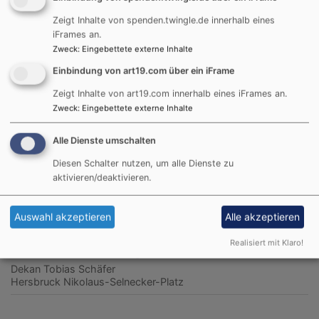
Zeigt Inhalte von spenden.twingle.de innerhalb eines
Nächste Veranstaltungen
iFrames an.
So, 13.9. 9:55-16 Uhr
Zweck
:
Eingebettete externe Inhalte
Tag des offenen Denkmals - Hersbruck Stadtkirche
Einbindung von art19.com über ein iFrame
Dekan Tobias Schäfer
Hersbruck
Stadtkirche Hersbruck
Zeigt Inhalte von art19.com innerhalb eines iFrames an.
Zweck
:
Eingebettete externe Inhalte
So, 13.9. 11-14:30 Uhr
Alle Dienste umschalten
Kinderflohmarkt
Diesen Schalter nutzen, um alle Dienste zu
Dekan Tobias Schäfer
aktivieren/deaktivieren.
Hersbruck
Nikolaus-Selnecker-Platz
Auswahl akzeptieren
Alle akzeptieren
So, 13.9. 11-14:30 Uhr
Kinderflohmarkt - unverbindliche
Realisiert mit Klaro!
Interessensbekundung für einen Stand
Dekan Tobias Schäfer
Hersbruck
Nikolaus-Selnecker-Platz