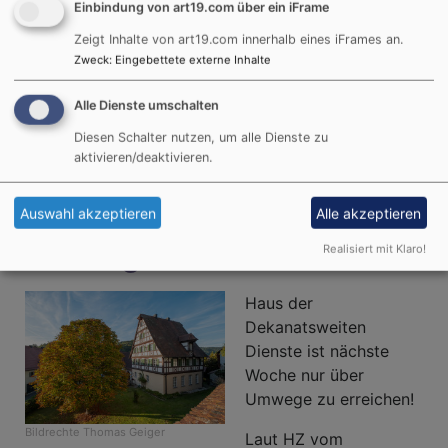
Einbindung von art19.com über ein iFrame
ruine spitalkirche - lauf
Zeigt Inhalte von art19.com innerhalb eines iFrames an.
ökumenische
Zweck
:
Eingebettete externe Inhalte
nacht der lichter
ganz sommerlich
Alle Dienste umschalten
Diesen Schalter nutzen, um alle Dienste zu
Weiterlesen
über
aktivieren/deaktivieren.
Nacht
der
Eschenbach nur über
Auswahl akzeptieren
Alle akzeptieren
Lichter
2025
Umwege erreichbar
Realisiert mit Klaro!
Haus der
Dekanatsweiten
Dienste ist nächste
Woche nur über
Umwege zu erreichen!
Bildrechte
Thomas Geiger
Laut HZ vom