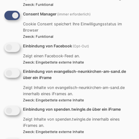
Zweck
:
Funktional
Jugend
Dekanatsjugend
Consent Manager
(immer erforderlich)
Cookie Consent speichert Ihre Einwilligungsstatus im
Browser
Zweck
:
Funktional
Nacht der Lichter 2025
Einbindung von Facebook
(Opt-Out)
Zeigt einen Facebook-Feed an.
Zweck
:
Eingebettete externe Inhalte
Schon jetzt den Termin
sichern für die
Einbindung von evangelisch-neunkirchen-am-sand.de
über ein iFrame
Nacht der Lichter
Zeigt Inhalte von evangelisch-neunkirchen-am-sand.de
2025
innerhalb eines iFrames an.
Zweck
:
Eingebettete externe Inhalte
taizé
Einbindung von spenden.twingle.de über ein iFrame
singen - beten - zur
Zeigt Inhalte von spenden.twingle.de innerhalb eines
ruhe kommen
Bildrechte
Evang. Jugend im Dekanat
iFrames an.
Zweck
:
Eingebettete externe Inhalte
am 22.07.2025 - 21.00 uhr