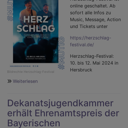
online geschaltet. Ab
sofort alle Infos zu
Music, Message, Action
und Tickets unter
https://herzschlag-
festival.de/
Herzschlag-Festival:
10. bis 12. Mai 2024 in
Hersbruck
Bildrechte
Herzschlag-Festival
Weiterlesen
über
Herzschlag-
Festival
Dekanatsjugendkammer
2024
erhält Ehrenamtspreis der
Bayerischen