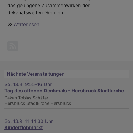
das gelungene Zusammenwirken der
dekanatsweiten Gremien.
Weiterlesen
über
Dekanatsjugendkammer
erhält
Ehrenamtspreis
der
Bayerischen
Landeskirche.
Nächste Veranstaltungen
So, 13.9. 9:55-16 Uhr
Tag des offenen Denkmals - Hersbruck Stadtkirche
Dekan Tobias Schäfer
Hersbruck
Stadtkirche Hersbruck
So, 13.9. 11-14:30 Uhr
Kinderflohmarkt