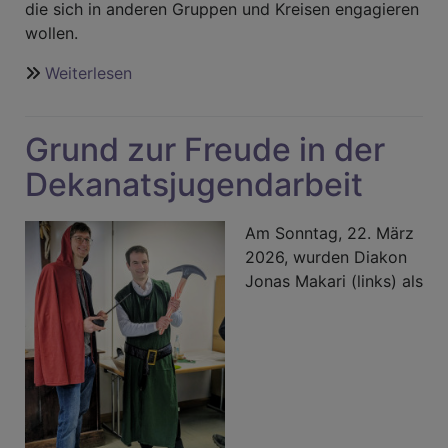
die sich in anderen Gruppen und Kreisen engagieren
wollen.
Weiterlesen
über
Konfi‑Teamer‑Kurs
„Level
Grund zur Freude in der
Up
–
Dekanatsjugendarbeit
Trainee
Kurs“
Am Sonntag, 22. März
2026, wurden Diakon
Jonas Makari (links) als