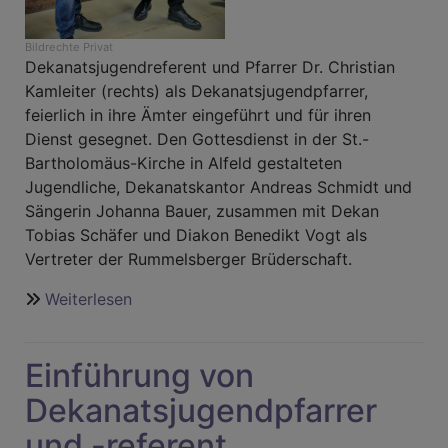
Bildrechte
Privat
Dekanatsjugendreferent und Pfarrer Dr. Christian
Kamleiter (rechts) als Dekanatsjugendpfarrer,
feierlich in ihre Ämter eingeführt und für ihren
Dienst gesegnet. Den Gottesdienst in der St.-
Bartholomäus-Kirche in Alfeld gestalteten
Jugendliche, Dekanatskantor Andreas Schmidt und
Sängerin Johanna Bauer, zusammen mit Dekan
Tobias Schäfer und Diakon Benedikt Vogt als
Vertreter der Rummelsberger Brüderschaft.
Weiterlesen
über
Grund
zur
Einführung von
Freude
in
Dekanatsjugendpfarrer
der
und -referent
Dekanatsjugendarbeit