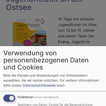
Ostsee
10 Tage mit anderen
Jugendlichen im Alter
von 13 bis 15 Jahren
und einem Team der
Evang. Jugend im
Dekanatsbezirk
Verwendung von
Hersbruck direkt an
personenbezogenen Daten
der Ostsee verbringen?
und Cookies
Bildrechte
Dekanatsjugend
Dies ist vom 22. bis 31.
August 2026 in 23743 Grömitz möglich.
Bitte die Dienste und Anwendungen von Drittanbietern
auswählen, die wir nutzen möchten.
Für weitere Informationen
Weitere Informationen und zur Anmeldung:
bitte unsere
Datenschutzhinweise
lesen.
https://www.evangelische-termine.de/detail-bt?
Funktional
(immer erforderlich)
ID=7926512
Speichern von Daten: Cookie für die Benutzersitzung