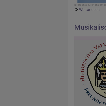
Bildrechte
Kirchengemei
Weiterlesen
übe
Som
Musikalis