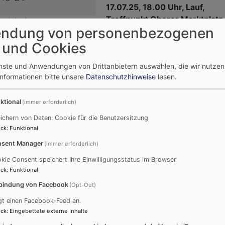
17.07.25, 18.00 Uhr, Lauf,
Treffpunkt Oberer Marktplatz
erein Lauf
ndung von personenbezogenen
nn“
 und Cookies
r
ikalischer
enste und Anwendungen von Drittanbietern auswählen, die wir nutze
ormationsspaziergang
Informationen bitte unsere
Datenschutzhinweise
lesen.
 zum Thema „Hoffnungszeichen“
f
ktional
(immer erforderlich)
Oasentag der Dekanatsfrauen 
ichern von Daten: Cookie für die Benutzersitzung
und Altdorf am 05.07.2025
ck
:
Funktional
sent Manager
(immer erforderlich)
kie Consent speichert Ihre Einwilligungsstatus im Browser
ck
:
Funktional
bindung von Facebook
(Opt-Out)
gt einen Facebook-Feed an.
ck
:
Eingebettete externe Inhalte