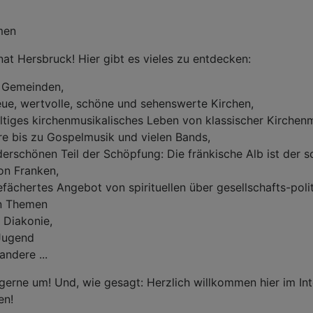
men
t Hersbruck! Hier gibt es vieles zu entdecken:
 Gemeinden,
eue, wertvolle, schöne und sehenswerte Kirchen,
altiges kirchenmusikalisches Leben von klassischer Kirchen
e bis zu Gospelmusik und vielen Bands,
erschönen Teil der Schöpfung: Die fränkische Alb ist der s
on Franken,
gefächertes Angebot von spirituellen über gesellschafts-poli
en Themen
e Diakonie,
 Jugend
andere ...
gerne um! Und, wie gesagt: Herzlich willkommen hier im Inte
en!