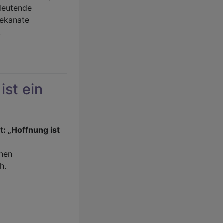
edeutende
Dekanate
.
ist ein
: „Hoffnung ist
nen
h.