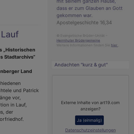
mit seinem ganzen Hause,
dass er zum Glauben an Gott
gekommen war.
Apostelgeschichte 16,34
 Lauf
© Evangelische Brüder-Unität –
Herrnhuter Brüdergemeine
Weitere Informationen finden Sie
hier
.
s „Historischen
s Stadtarchivs“
Andachten "kurz & gut"
rnberger Land
chiedenen
htele und Patrick
änge vor,
Externe Inhalte von art19.com
ion in Lauf,
anzeigen?
s, der
orfriedhof.
Ja (einmalig)
Datenschutzeinstellungen