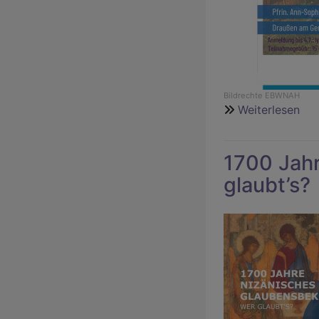
Bildrechte
EBWNAH
Weiterlesen
übe
Som
Sch
1700 Jahr
„Ho
ist
glaubt’s?
ein
Wo
im
Akt