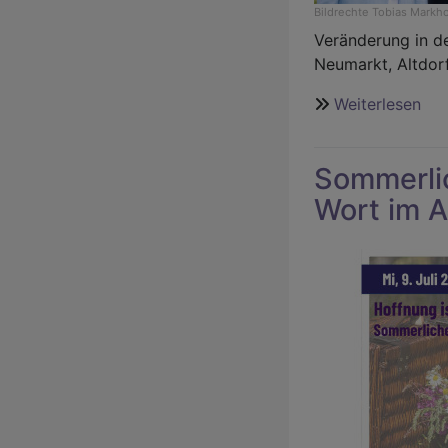
Bildrechte
Tobias Markh
Veränderung in de
Neumarkt, Altdor
Weiterlesen
übe
Dre
De
Sommerlic
auf
de
Wort im A
We
zur
Fus
bis
20