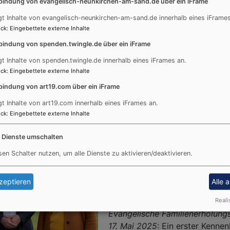
bindung von evangelisch-neunkirchen-am-sand.de über ein iFrame
gt Inhalte von evangelisch-neunkirchen-am-sand.de innerhalb eines iFrames
ck
:
Eingebettete externe Inhalte
bindung von spenden.twingle.de über ein iFrame
rer
gt Inhalte von spenden.twingle.de innerhalb eines iFrames an.
r
ck
:
Eingebettete externe Inhalte
sentag
m
bindung von art19.com über ein iFrame
nate auf dem Weg zur Fusion bi
ema
gt Inhalte von art19.com innerhalb eines iFrames an.
ffnungszeichen“
ck
:
Eingebettete externe Inhalte
Drei Dekanate a
e Dienste umschalten
Weg zur Fusion b
sen Schalter nutzen, um alle Dienste zu aktivieren/deaktivieren.
Neumarkt, Altdor
Hersbruck besch
zeptieren
Alle 
gemeinsame Zuku
Reali
Evangelische Familienerholungs
17. Mai 2025
: Ein erster Kenne