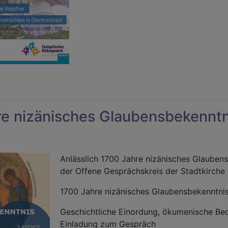
r
merliche
reibwerkstatt:
e nizänisches Glaubensbekenntn
ffnung
rt
Anlässlich 1700 Jahre nizänisches Glaubens
der Offene Gesprächskreis der Stadtkirche 
iv“
1700 Jahre nizänisches Glaubensbekenntnis
Geschichtliche Einordung, ökumenische Be
Einladung zum Gespräch