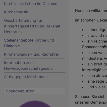
Kirchliches Leben im Dekanat
Herzlich willkom
Kirchenmusik
im schönen Dekana
Geschäftsführung für
Kindertagesstätten im Dekanat
Hauptnavigation
Lebendige
Hersbruck
alte und n
Stellenangebote Kirche und
ein reichh
Diakonie
Posaunenchör
einen wund
Kirchenwander- und Radführer
mindestens v
Information zum
ein breit 
Hinweisgeberschutzgesetz
interreligiös
eine aktiv
Aktiv gegen Missbrauch
eine rege
und vieles 
Spendenbutton
Schauen Sie sich 
unseren Gemeind