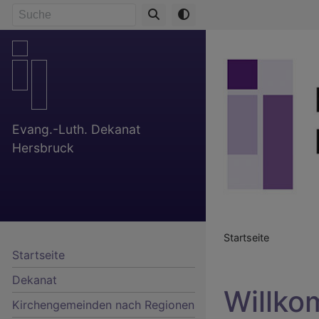
Direkt
Suche
zum
Inhalt
Evang.-Luth. Dekanat
Hersbruck
Breadcr
Startseite
Startseite
Dekanat
Willk
Kirchengemeinden nach Regionen