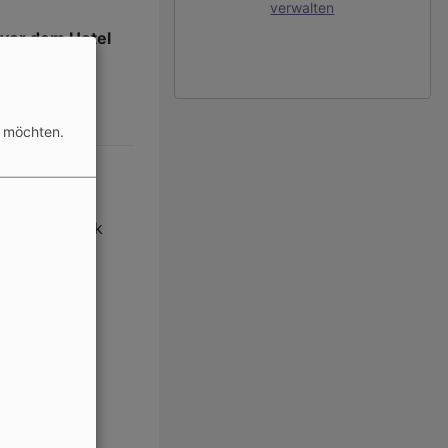
verwalten
 vor dem Hotel
n möchten.
aus Hersbruck