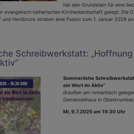
of
hat den Grundstein für eine b
r evangelisch-lutherischen Kirchenlandschaft gelegt: Die 
f und Hersbruck streben eine Fusion zum 1. Januar 2029 an
r
i
kanate
he Schreibwerkstatt: „Hoffnung 
m
ktiv“
g
Sommerliche Schreibwerkstatt
ion
ein Wort im Aktiv“
draußen am romantisch gelege
29
Gemeindehaus in Oberkrumbac
Mi, 9.7.2025 um 19:30 Uhr